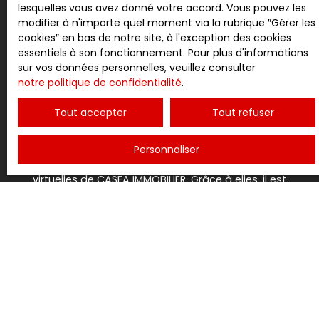
grâce à des services de qualité
lesquelles vous avez donné votre accord. Vous pouvez les
modifier à n'importe quel moment via la rubrique ″Gérer les
cookies″ en bas de notre site, à l'exception des cookies
essentiels à son fonctionnement. Pour plus d'informations
sur vos données personnelles, veuillez consulter
notre politique de confidentialité
.
Tout accepter
Tout refuser
VISITES VIRTUELLES
Personnaliser
Plongez dans l'expérience immersive des visites
virtuelles de CASEA IMMOBILIER. Grâce à elles, il est
possible de découvrir chaque propriété sous tous ses
angles depuis son domicile.
Nos visites virtuelles, réalisées en haute qualité, offrent
une
représentation fidèle des espaces
, permettant
une première impression précise et complète.