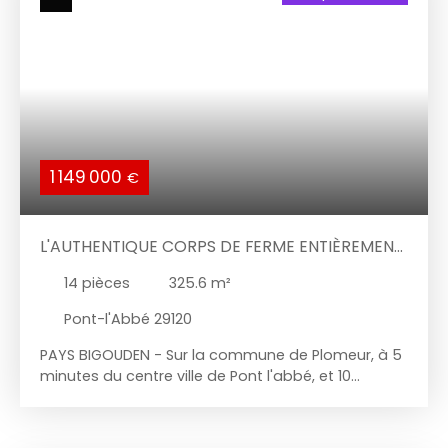
salle d'eau. un coin nuit avec Salle d'eau, une
buanderie, 3 chambres équipées de placards, un
WC indépendant. Une magnifique pièce de vie
orientée plein sud, avec accès terrasse et une
cuisine ouverte et arrière cuisine. Coté extérieur, un
grand carport et Garage. Un bien rare sur le
marché à visiter avec CASEA IMMOBILIER
0298982222.
1 149 000
€
L'AUTHENTIQUE CORPS DE FERME ENTIÈREMENT
RÉNOVÉ AUX PRESTATIONS HAUT DE GAMME
14
pièces
325.6
m²
Pont-l'Abbé 29120
PAYS BIGOUDEN - Sur la commune de Plomeur, à 5
minutes du centre ville de Pont l'abbé, et 10
minutes des célèbres spots de surf de la Torche
et de Tronoen et des plages de la baie d'Audierne
nous avons déniché pour vous cet authentique et