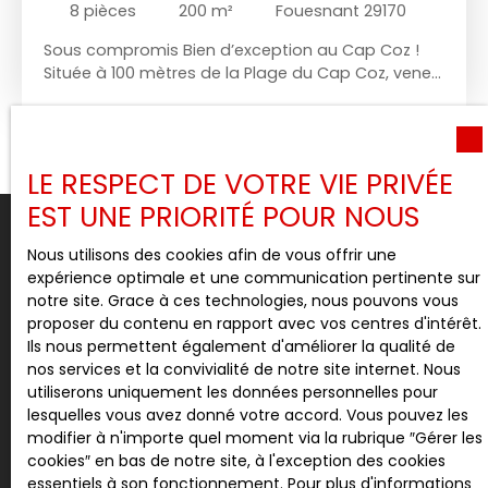
8
pièces
200
m²
Fouesnant 29170
Sous compromis Bien d’exception au Cap Coz !
Située à 100 mètres de la Plage du Cap Coz, venez
découvrir cette grande et belle maison familiale
entièrement revisitée en 2020. Cette propriété
vous séduira dès l'entrée avec son hall,
desservant un salon/séjour avec cheminée en
LE RESPECT DE VOTRE VIE PRIVÉE
pierre et grandes baies vitrés coulissantes. Au rdc
EST UNE PRIORITÉ POUR NOUS
également : une chambre avec dressing et salle
de bains/wc, une splendide cuisine principale
Nous utilisons des cookies afin de vous offrir une
aménagée équipée avec ilot central mais
expérience optimale et une communication pertinente sur
également une arrière cuisine aménagée. A
Vous ne trouvez pas
notre site. Grace à ces technologies, nous pouvons vous
l'étage trois belles chambres avec leurs salle de
proposer du contenu en rapport avec vos centres d'intérêt.
bains et wc privatifs. Deux d'entre elles disposent
la propriété de vos rêves ?
Ils nous permettent également d'améliorer la qualité de
de balcons avec vue partielle sur mer. Ce bien se
nos services et la convivialité de notre site internet. Nous
complète par de nombreuses autres pièces :
Ne ratez pas l'opportunité parfaite ! Inscrivez-vous dès
utiliserons uniquement les données personnelles pour
bureau, cellier, cave à vins, beaucoup de
maintenant à notre alerte mail de CASEA IMMOBILIER.
lesquelles vous avez donné votre accord. Vous pouvez les
rangement. Au sous sol un espace bien être avec
Soyez le premier informé des nouvelles offres
modifier à n'importe quel moment via la rubrique ″Gérer les
une grande salle de sport, un sauna, et une salle
correspondant à vos critères. Simples et rapides, nos
cookies″ en bas de notre site, à l'exception des cookies
de massage. Son terrain de 800 m2 paysagé idéal
alertes vous garantissent une longueur d'avance dans
essentiels à son fonctionnement. Pour plus d'informations
pour la détente, vous séduira, avec des