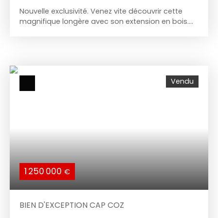
Nouvelle exclusivité. Venez vite découvrir cette
magnifique longère avec son extension en bois.
Elle vous offre un grand salon baigné de lumière
sur parquet, une salle à manger avec murs en
pierres apparentes, une cuisine aménagée et
équipée avec un accès sur la terrasse, deux
grandes chambres dont une avec dressing, salle
Vendu
d’eau avec douche à l’italienne et wc. Un atelier et
un cellier complètent cette vie de plain pied. À
l’étage: une chambre et une salle de bains avec
wc. Grande terrasse et jardin clos. Pompe à
chaleur et assainissement aux normes. Ne
cherchez pas il n’y aucun travaux à prévoir.
1 250 000
€
BIEN D'EXCEPTION CAP COZ