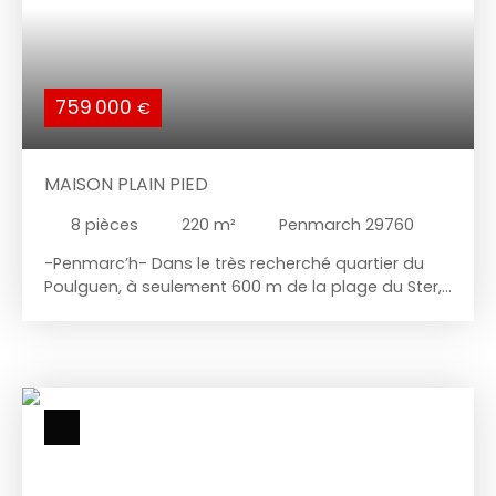
759 000
€
MAISON PLAIN PIED
8
pièces
220
m²
Penmarch 29760
-Penmarc’h- Dans le très recherché quartier du
Poulguen, à seulement 600 m de la plage du Ster,
découvrez cette belle maison de plain-pied de
220 m², construite en 2021 et agrandie en 2024.
Moderne, lumineuse et parfaitement entretenue,
elle offre une grande pièce de vie de plus de 55
m² exposée sud et ouest, ainsi qu’une spacieuse
cuisine aménagée en bois. La partie nuit
comprend : Une suite parentale de 28 m² avec
salle de bainQuatre chambres
supplémentairesTrois salles d’eauUn cellierUn WC