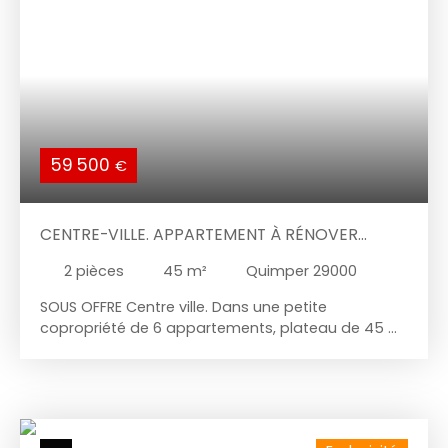
que d'une buanderie. Une cave complète
l'ensemble et offre un espace de stockage
pratique et appréciable au quotidien. Un bien qui
réunit emplacement, confort et praticité, au cœur
de Bénodet.
59 500
€
CENTRE-VILLE. APPARTEMENT À RÉNOVER
ENTIÈREMENT
2
pièces
45
m²
Quimper 29000
SOUS OFFRE Centre ville. Dans une petite
copropriété de 6 appartements, plateau de 45 m²
environ à rénover en totalité. Un début de
rénovation a été effectué. Un investissement avec
un rapport locatif possible très intéressant. Un
achat-revente après travaux peut aussi être
envisagé.