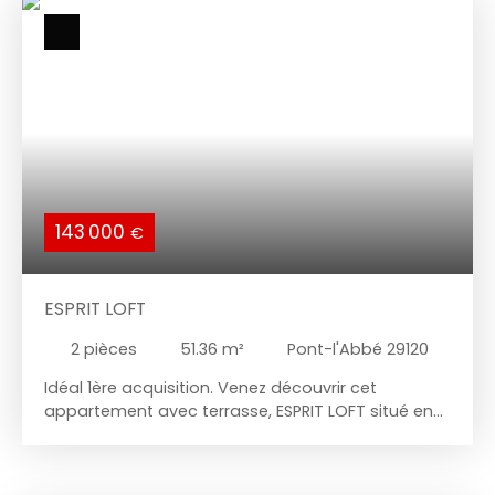
supplémentaire. Cave en rez de chaussée.
Réf:1839 DPE: D À découvrir dans votre agence
CASEA Immobilier de PONT L’ABBE
143 000
€
ESPRIT LOFT
2
pièces
51.36
m²
Pont-l'Abbé 29120
Idéal 1ère acquisition. Venez découvrir cet
appartement avec terrasse, ESPRIT LOFT situé en
plein centre-ville à proximité de la rivière. Idéal
compromis entre l'appartement et la maison de
ville: une grande pièce de vie avec cuisine