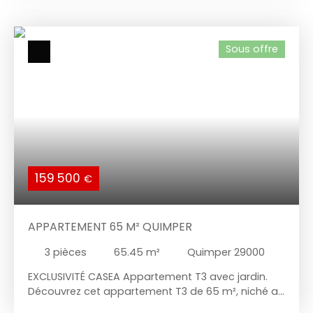
emplacement privilégié, proche de toutes les
commodités, dans un cadre vivant et agréable.
L’appartement se compose : d’une grande
Sous offre
chambre de 11 m²,d’une belle pièce de vie
lumineuse de 32 m²,et d’une spacieuse salle d’eau
de 9 m². Une belle opportunité à ne pas manquer
avec CASEA IMMOBILIER BÉNODET, PONT L'ABBE,
LOCTUDY, PENMARCH contactez nous au 02 98 98
22 22 - 06 42 49 32 43
159 500
€
APPARTEMENT 65 M² QUIMPER
3
pièces
65.45
m²
Quimper 29000
EXCLUSIVITÉ CASEA
Appartement T3 avec jardin.
Découvrez cet appartement T3 de 65 m², niché au
cœur d'un environnement paisible et verdoyant.