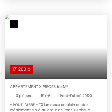
Situé au rez-de-chaussée d'un immeuble calme
et sécurisé. Entrée avec grand placard, séjour,
cuisine aménagée, deux chambres et salle d'eau
et cellier. Jardin privatif clos exposé ouest.
171 200
€
APPARTEMENT 3 PIÈCES 55 M²
3
pièces
51
m²
Pont-l'Abbé 29120
- PONT L'ABBE - T3 lumineux en plein centre
Idéalement situé au cœur de Pont-L’Abbé, à