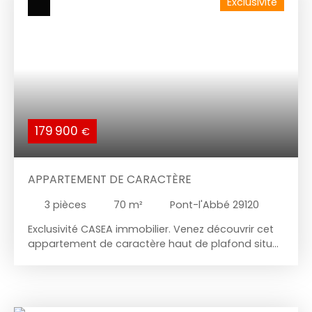
Exclusivité
179 900
€
APPARTEMENT DE CARACTÈRE
3
pièces
70
m²
Pont-l'Abbé 29120
Exclusivité CASEA immobilier. Venez découvrir cet
appartement de caractère haut de plafond situé
en plein centre-ville de Pont l'Abbé. Séjour de 34
m² avec quatre grandes fenêtres, cuisine
indépendante, grande chambre et salle de bains
avec WC. Possibilité de créer une chambre