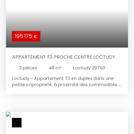
195 175
€
APPARTEMENT T3 PROCHE CENTRE LOCTUDY
3
pièces
48
m²
Loctudy 29750
Loctudy - Appartement T3 en duplex dans une
petite copropriété, à proximité des commodités.
Il vous offre au rez-de-chaussée : entrée, salon-
séjour traversant avec cuisine ouverte et accès
terrasse, salle d'eau avec WC. A l'étage : deux
chambres et un wc. Vous bénéficiez également
d'une place de parking. Descriptif détaillé du bien
affiché sur votre site web. - PONT L'ABBE - T3
lumineux en plein centre Idéalement situé au cœur