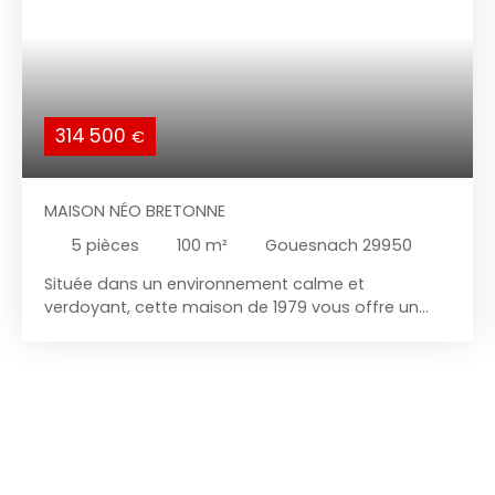
314 500
€
MAISON NÉO BRETONNE
5
pièces
100
m²
Gouesnach 29950
Située dans un environnement calme et
verdoyant, cette maison de 1979 vous offre un
fort potentiel de rénovation pour créer un lieu de
vie à votre image ! Avec une surface habitable
d’environ 100 m², elle se compose de 4 chambres,
dont une au rez-de-chaussée, idéale pour une vie
de plain-pied. Vous y trouverez également une
salle de bain au rez-de-chaussée, un séjour
lumineux et une cuisine à repenser selon vos
envies. Le tout est implanté sur un grand terrain