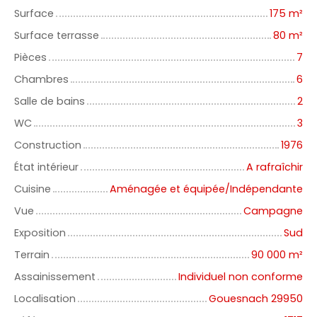
Surface
175
m²
Surface terrasse
80
m²
Pièces
7
Chambres
6
Salle de bains
2
WC
3
Construction
1976
État intérieur
A rafraîchir
Cuisine
Aménagée et équipée/Indépendante
Vue
Campagne
Exposition
Sud
Terrain
90 000
m²
Assainissement
Individuel non conforme
Localisation
Gouesnach 29950