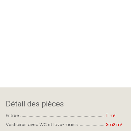
Détail des pièces
Entrée
11 m²
Vestiaires avec WC et lave-mains
3m2 m²