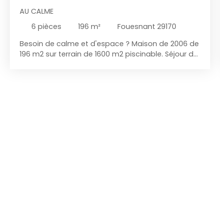
AU CALME
6
pièces
196
m²
Fouesnant 29170
Besoin de calme et d'espace ? Maison de 2006 de
196 m2 sur terrain de 1600 m2 piscinable. Séjour de
51 m2, 4 chambres dont une au rez-de-chaussée
avec salle d'eau attenante. Une grande salle de
bain et 3 belles chambres à l'étage. Extension de
50 m2 ouverte sur le salon séjour. les petits plus :
Une cuisine d'été avec emplacement plancha et
barbecue, Carport double , panneaux solaires en
toiture.