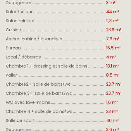
Dégagement
3 m²
Salon/séjour
44 m²
Salon minibar
11,3 m²
Cuisine
23,6 m²
Arrière-cuisine / buanderie
7,6 m²
Bureau
16,5 m²
Local / débarras
4 m²
Chambre 1 + dressing et salle de bains
18,1 m²
Palier
8,5 m²
Chambre2 + salle de bains/wc
23,7 m²
Chambre 3 + salle de bains/wc
23,7 m²
WC avec lave-mains
1,6 m²
Chambre 4 + salle de bains/wc
23 m²
Salle de sport
40 m²
Dégagement
3,6 m²