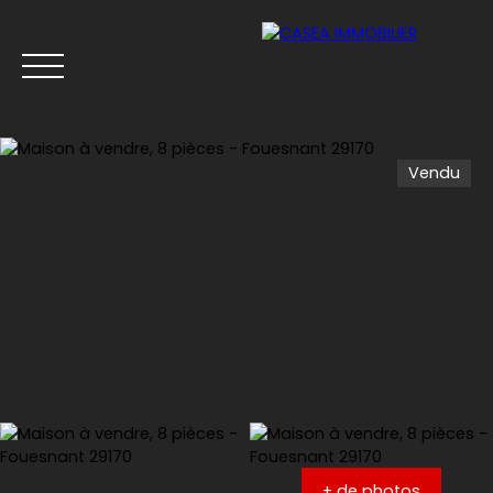
Vendu
Menu
Estimation
+ de photos