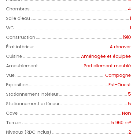
Chambres
4
Salle d'eau
1
WC
1
Construction
1910
État intérieur
A rénover
Cuisine
Aménagée et équipée
Ameublement
Partiellement meublé
Vue
Campagne
Exposition
Est-Ouest
Stationnement intérieur
5
Stationnement extérieur
5
Cave
Non
Terrain
5 960
m²
Niveaux (RDC inclus)
2