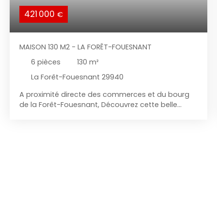
421 000
€
MAISON 130 M2 - LA FORÊT-FOUESNANT
6
pièces
130
m²
La Forêt-Fouesnant 29940
A proximité directe des commerces et du bourg
de la Forêt-Fouesnant, Découvrez cette belle
maison de 130 m², construite en 1980, sans aucun
travaux à prévoir. Au rez-de-chaussée, un grand
salon/séjour baigné de lumière avec accès sur
une terrasse . La cuisine ouverte, équipée et
fonctionnelle, donne sur un coin salle à manger.
Une chambre avec douche privative et WC ainsi
qu'une buanderie. À l'étage le palier dessert trois
chambres spacieuses dont une avec salle de
bains attenante douche et WC, une deuxième
chambre elle aussi avec salle d'eau et WC. Le
jardin arboré et bien entretenu est un véritable