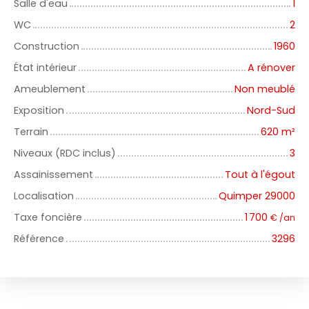
Salle d'eau
1
WC
2
Construction
1960
État intérieur
A rénover
Ameublement
Non meublé
Exposition
Nord-Sud
Terrain
620
m²
Niveaux (RDC inclus)
3
Assainissement
Tout à l'égout
Localisation
Quimper 29000
Taxe foncière
1 700
€ /an
Référence
3296