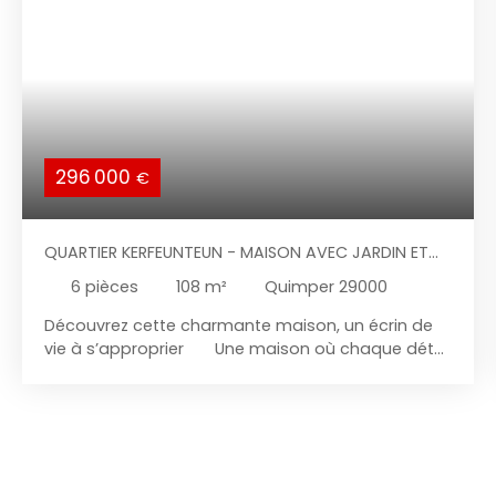
296 000
€
QUARTIER KERFEUNTEUN - MAISON AVEC JARDIN ET
TERRASSE
6
pièces
108
m²
Quimper 29000
Découvrez cette charmante maison, un écrin de
vie à s’approprier Une maison où chaque détail
respire l’authenticité et le confort, prête à accueillir
vos plus beaux projets. Imaginez-vous franchir
le seuil de cette maison mitoyenne d’un seul côté,
construite avec soin dans les années 60
enveloppé par une atmosphère à la fois intime et
lumineuse. Cette maison allie espace et