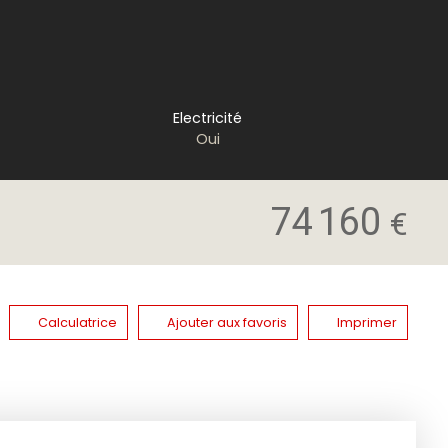
Electricité
Oui
74 160
€
Calculatrice
Ajouter aux favoris
Imprimer