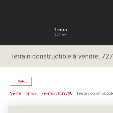
Terrain
727
m²
Terrain constructible à vendre, 7
Retour
Vente
Terrain
Penmarch 29760
Terrain constructib