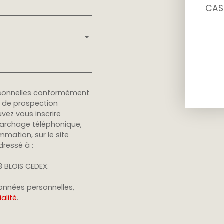
CASE
rsonnelles conformément
et de prospection
vez vous inscrire
marchage téléphonique,
mmation, sur le site
dressé à :
13 BLOIS CEDEX.
données personnelles,
alité
.