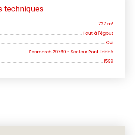
s techniques
727
m²
Tout à l'égout
Oui
Penmarch 29760 - Secteur Pont l'abbé
1599