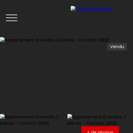
Vendu
Menu
Estimation
+ de photos