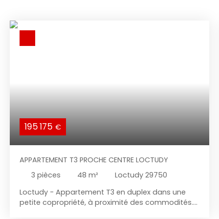
195 175
€
APPARTEMENT T3 PROCHE CENTRE LOCTUDY
3
pièces
48
m²
Loctudy 29750
Loctudy - Appartement T3 en duplex dans une
petite copropriété, à proximité des commodités.
Il vous offre au rez-de-chaussée : entrée, salon-