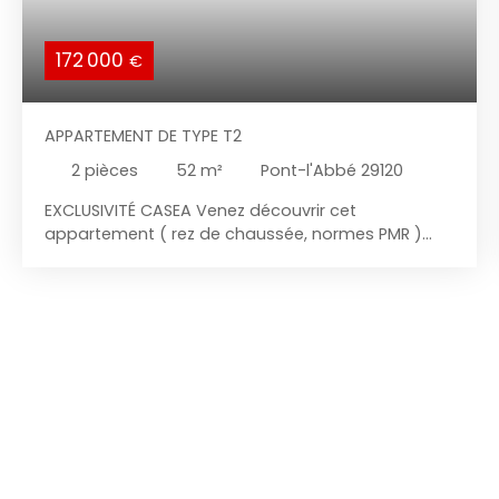
172 000
€
APPARTEMENT DE TYPE T2
2
pièces
52
m²
Pont-l'Abbé 29120
EXCLUSIVITÉ CASEA Venez découvrir cet
appartement ( rez de chaussée, normes PMR )
idéalement situé en hyper-centre de Pont-l’Abbé,
à deux pas de la place Gambetta !Profitez d’un
emplacement privilégié, proche de toutes les
commodités, dans un cadre vivant et agréable.
L’appartement se compose : d’une grande
chambre de 11 m²,d’une belle pièce de vie
lumineuse de 32 m²,et d’une spacieuse salle d’eau
de 9 m². Une belle opportunité à ne pas manquer
avec CASEA IMMOBILIER BÉNODET, PONT L'ABBE,
LOCTUDY, PENMARCH contactez nous au 02 98 98
22 22 - 06 42 49 32 43