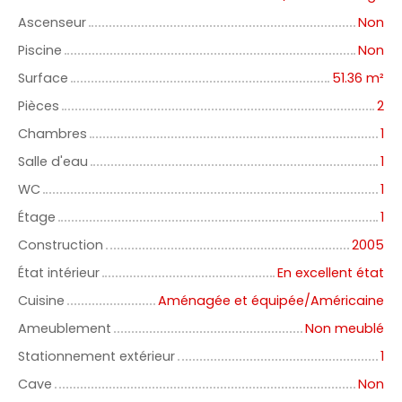
Ascenseur
Non
Piscine
Non
Surface
51.36
m²
Pièces
2
Chambres
1
Salle d'eau
1
WC
1
Étage
1
Construction
2005
État intérieur
En excellent état
Cuisine
Aménagée et équipée/Américaine
Ameublement
Non meublé
Stationnement extérieur
1
Cave
Non